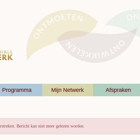
Programma
Mijn Netwerk
Afspraken
rstreken. Bericht kan niet meer gelezen worden.